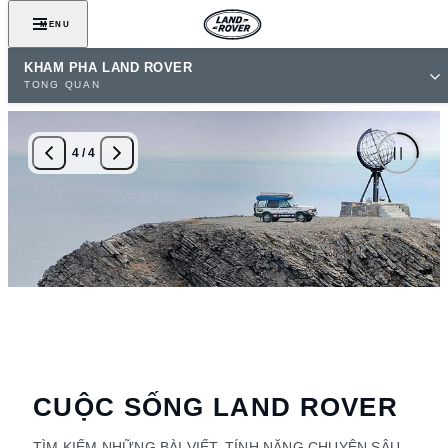
MENU
KHÁM PHÁ LAND ROVER
TỔNG QUAN
4
/
4
CUỘC SỐNG LAND ROVER
TÌM KIẾM NHỮNG BÀI VIẾT, TÍNH NĂNG CHUYÊN SÂU,