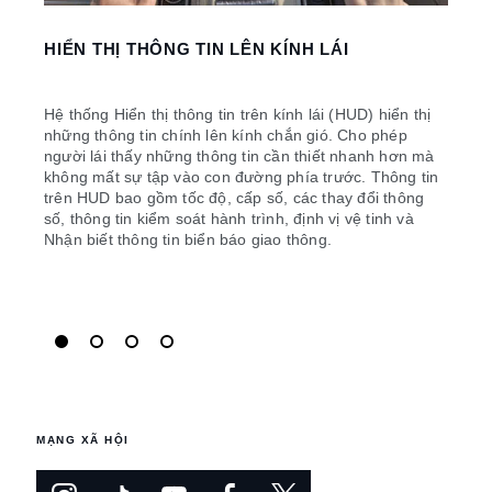
HIỂN THỊ THÔNG TIN LÊN KÍNH LÁI
MỌI
TH
Hệ thống Hiển thị thông tin trên kính lái (HUD) hiển thị
những thông tin chính lên kính chắn gió. Cho phép
Giới 
người lái thấy những thông tin cần thiết nhanh hơn mà
chiế
không mất sự tập vào con đường phía trước. Thông tin
thể t
trên HUD bao gồm tốc độ, cấp số, các thay đổi thông
số, thông tin kiểm soát hành trình, định vị vệ tinh và
Nhận biết thông tin biển báo giao thông.
XE
MẠNG XÃ HỘI