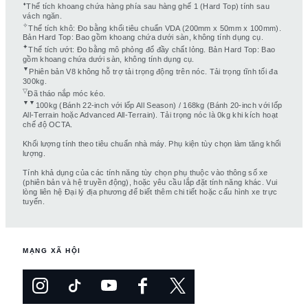
⬧
Thể tích khoang chứa hàng phía sau hàng ghế 1 (Hard Top) tính sau
vách ngăn.
✧
Thể tích khô: Đo bằng khối tiêu chuẩn VDA (200mm x 50mm x 100mm).
Bản Hard Top: Bao gồm khoang chứa dưới sàn, không tính dụng cụ.
✦
Thể tích ướt: Đo bằng mô phỏng đổ đầy chất lỏng. Bản Hard Top: Bao
gồm khoang chứa dưới sàn, không tính dụng cụ.
▼
Phiên bản V8 không hỗ trợ tải trọng động trên nóc. Tải trọng tĩnh tối đa
300kg.
▽
Đã tháo nắp móc kéo.
▼▼
100kg (Bánh 22-inch với lốp All Season) / 168kg (Bánh 20-inch với lốp
All-Terrain hoặc Advanced All-Terrain). Tải trọng nóc là 0kg khi kích hoạt
chế độ OCTA.
Khối lượng tính theo tiêu chuẩn nhà máy. Phụ kiện tùy chọn làm tăng khối
lượng.
Tính khả dụng của các tính năng tùy chọn phụ thuộc vào thông số xe
(phiên bản và hệ truyền động), hoặc yêu cầu lắp đặt tính năng khác. Vui
lòng liên hệ Đại lý địa phương để biết thêm chi tiết hoặc cấu hình xe trực
tuyến.
MẠNG XÃ HỘI