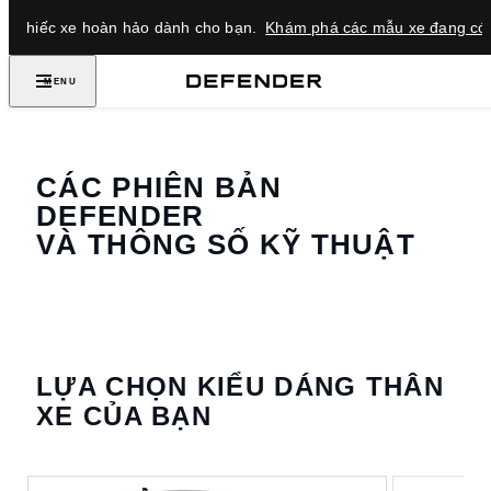
ìm chiếc xe hoàn hảo dành cho bạn.
Khám phá các mẫu xe đang có 
MENU
CÁC PHIÊN BẢN
DEFENDER
VÀ THÔNG SỐ KỸ THUẬT
LỰA CHỌN KIỂU DÁNG THÂN
XE CỦA BẠN