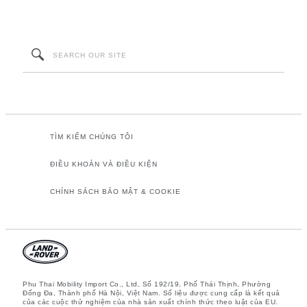
TÌM KIẾM CHÚNG TÔI
ĐIỀU KHOẢN VÀ ĐIỀU KIỆN
CHÍNH SÁCH BẢO MẬT & COOKIE
Phu Thai Mobility Import Co., Ltd, Số 192/19, Phố Thái Thịnh, Phường
Đống Đa, Thành phố Hà Nội, Việt Nam. Số liệu được cung cấp là kết quả
của các cuộc thử nghiệm của nhà sản xuất chính thức theo luật của EU.