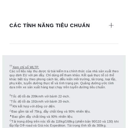
CÁC TÍNH NĂNG TIÊU CHUẨN
††
Xem chỉ số WLTP.
Các số liệu này thu được từ bài kiểm tra chính thức của nhà sản xuất theo
quy định EU với pin đầy. Chỉ dùng để tham khảo. Kết quả thực tế có thể
khác biệt tùy theo phong cách lái, điều kiện môi trường, tải trọng, loại lốp,
phụ kiện, tuyến đường thực tế và tình trạng pin. Quãng đường ước tính
dựa trên xe sản xuất hàng loạt chạy trên tuyến đường tiêu chuẩn.
‡
Tốc độ tối đa 209km/h với bánh 22-inch.
⬨
Tốc độ tối đa 191km/h với bánh 20-inch.
‡‡
Khi kết hợp với động cơ điện.
△
Bao gồm tài xế 75kg, đầy chất lỏng và 90% nhiên liệu.
▲
Bao gồm đầy chất lỏng và 90% nhiên liệu.
◇
Tải trọng động trên nóc tối đa 118kg/168kg (phiên bản 90/110 và 130) khi
lắp lốp Off-road và Giá nóc Expedition. Tải trọng tĩnh tối đa 300kg.