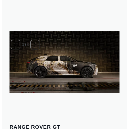
1
/
4
RANGE ROVER GT