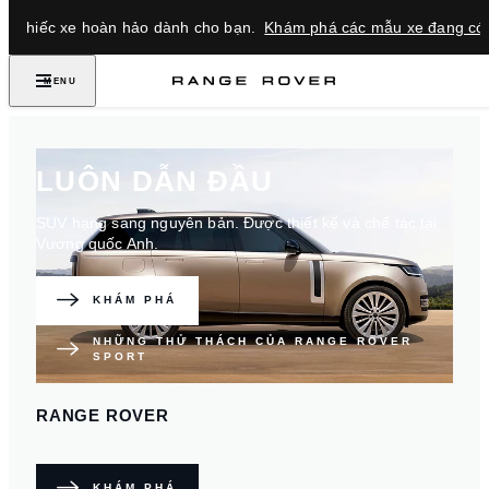
ìm chiếc xe hoàn hảo dành cho bạn.
Khám phá các mẫu xe đang có 
MENU
LUÔN DẪN ĐẦU
SUV hạng sang nguyên bản. Được thiết kế và chế tác tại
Vương quốc Anh.
KHÁM PHÁ
NHỮNG THỬ THÁCH CỦA RANGE ROVER
SPORT
RANGE ROVER
KHÁM PHÁ