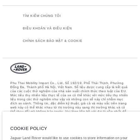
TÌM KIẾM CHÚNG TÔI
ĐIỀU KHOẢN VÀ ĐIỀU KIỆN
CHÍNH SÁCH BẢO MẬT & COOKIE
Phu Thai Mobility Import Co., Ltd, Số 192/19, Phố Thái Thịnh, Phường
Đống Đa, Thành phố Hà Nội, Việt Nam. Số liệu được cung cấp là kết quả
của các cuộc thử nghiệm của nhà sản xuất chính thức theo luật của EU.
Mức tiêu thụ nhiên liệu thực tế của xe có thể khác với mức tiêu thụ nhiên
liệu trong các thử nghiệm như vậy và những con số này chỉ nhằm mục
đích so sánh. Thông tin, đặc điểm kỹ thuật, giá cả và màu sắc trên trang
web này có thể khác nhau từ thị trường này sang thị trường khác và có
thể thay đổi mà không báo trước. Vui lòng liên hệ với đại lý gần nhất để
biết thêm chi tiết
Lưu ý quan trọng về hình ảnh và thông số kỹ thuật.
Thiếu hụt toàn cầu
về bán dẫn hiện đang ảnh hưởng đến các thông số kỹ thuật, tính năng
COOKIE POLICY
có sẵn và thời gian sản xuất của các phương tiện. Tình trạng này biến
động liên tục nên các hình ảnh được sử dụng trên trang web hiện tại có
Jaguar Land Rover would like to use cookies to store information on your
thể không hoàn toàn phản ánh các thông số kỹ thuật hiện tại cho tính