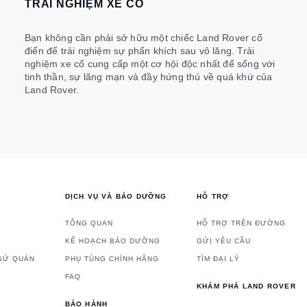
TRẢI NGHIỆM XE CỔ
Bạn không cần phải sở hữu một chiếc Land Rover cổ
điển để trải nghiệm sự phấn khích sau vô lăng. Trải
nghiệm xe cổ cung cấp một cơ hội độc nhất để sống với
tinh thần, sự lãng mạn và đầy hứng thú về quá khứ của
Land Rover.
DỊCH VỤ VÀ BẢO DƯỠNG
HỖ TRỢ
TỔNG QUAN
HỖ TRỢ TRÊN ĐƯỜNG
KẾ HOẠCH BẢO DƯỠNG
GỬI YÊU CẦU
 SỨ QUÁN
PHỤ TÙNG CHÍNH HÃNG
TÌM ĐẠI LÝ
FAQ
KHÁM PHÁ LAND ROVER
BẢO HÀNH