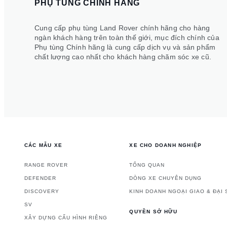
PHỤ TÙNG CHÍNH HÃNG
Cung cấp phụ tùng Land Rover chính hãng cho hàng
ngàn khách hàng trên toàn thế giới, mục đích chính của
Phụ tùng Chính hãng là cung cấp dịch vụ và sản phẩm
chất lượng cao nhất cho khách hàng chăm sóc xe cũ.
CÁC MẪU XE
XE CHO DOANH NGHIỆP
RANGE ROVER
TỔNG QUAN
DEFENDER
DÒNG XE CHUYÊN DỤNG
DISCOVERY
KINH DOANH NGOẠI GIAO & ĐẠI
SV
QUYỀN SỞ HỮU
XÂY DỰNG CẤU HÌNH RIÊNG