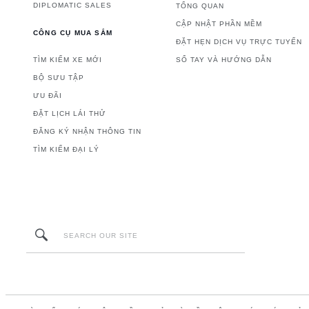
DIPLOMATIC SALES
TỔNG QUAN
CẬP NHẬT PHẦN MỀM
CÔNG CỤ MUA SẮM
ĐẶT HẸN DỊCH VỤ TRỰC TUYẾN
TÌM KIẾM XE MỚI
SỔ TAY VÀ HƯỚNG DẪN
BỘ SƯU TẬP
ƯU ĐÃI
ĐẶT LỊCH LÁI THỬ
ĐĂNG KÝ NHẬN THÔNG TIN
TÌM KIẾM ĐẠI LÝ