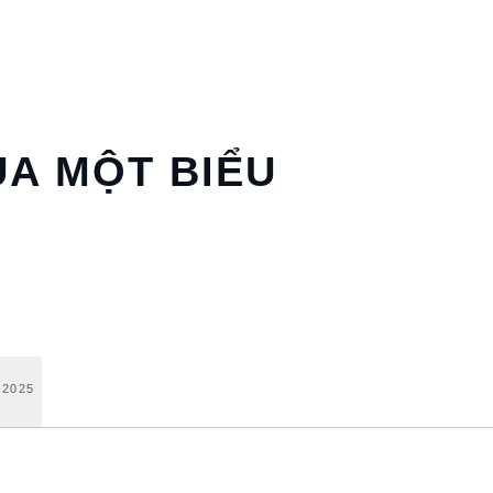
ỦA MỘT BIỂU
2025