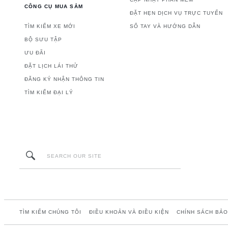
CÔNG CỤ MUA SẮM
ĐẶT HẸN DỊCH VỤ TRỰC TUYẾN
TÌM KIẾM XE MỚI
SỔ TAY VÀ HƯỚNG DẪN
BỘ SƯU TẬP
ƯU ĐÃI
ĐẶT LỊCH LÁI THỬ
ĐĂNG KÝ NHẬN THÔNG TIN
TÌM KIẾM ĐẠI LÝ
TÌM KIẾM CHÚNG TÔI
ĐIỀU KHOẢN VÀ ĐIỀU KIỆN
CHÍNH SÁCH BẢO