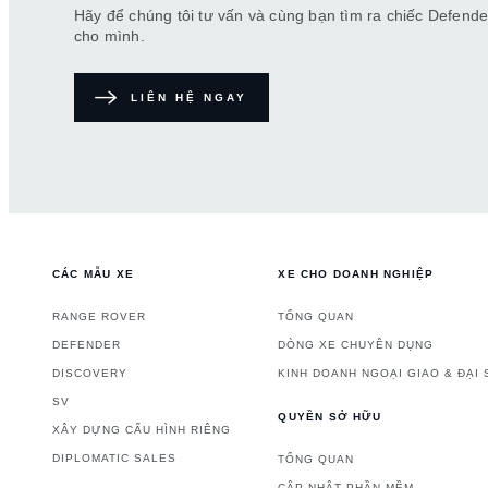
Hãy để chúng tôi tư vấn và cùng bạn tìm ra chiếc Defend
cho mình.
LIÊN HỆ NGAY
CÁC MẪU XE
XE CHO DOANH NGHIỆP
RANGE ROVER
TỔNG QUAN
DEFENDER
DÒNG XE CHUYÊN DỤNG
DISCOVERY
KINH DOANH NGOẠI GIAO & ĐẠI
SV
QUYỀN SỞ HỮU
XÂY DỰNG CẤU HÌNH RIÊNG
DIPLOMATIC SALES
TỔNG QUAN
CẬP NHẬT PHẦN MỀM