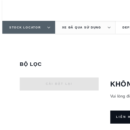
STOCK LOCATOR
XE ĐÃ QUA SỬ DỤNG
DEF
BỘ LỌC
KHÔN
CÀI ĐẶT LẠI
Vui lòng đ
LIÊN 