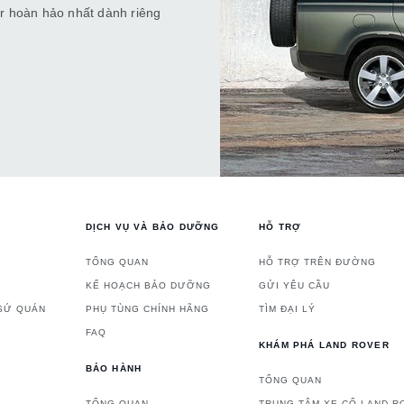
er hoàn hảo nhất dành riêng
DỊCH VỤ VÀ BẢO DƯỠNG
HỖ TRỢ
TỔNG QUAN
HỖ TRỢ TRÊN ĐƯỜNG
KẾ HOẠCH BẢO DƯỠNG
GỬI YÊU CẦU
 SỨ QUÁN
PHỤ TÙNG CHÍNH HÃNG
TÌM ĐẠI LÝ
FAQ
KHÁM PHÁ LAND ROVER
BẢO HÀNH
TỔNG QUAN
TỔNG QUAN
TRUNG TÂM XE CỔ LAND R