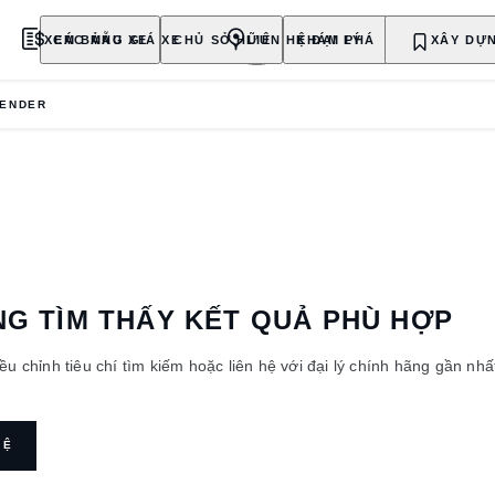
XEM BẢNG GIÁ XE
CÁC MẪU XE
CHỦ SỞ HỮU
LIÊN HỆ ĐẠI LÝ
KHÁM PHÁ
MUA NGAY
XÂY DỰ
ENDER
G TÌM THẤY KẾT QUẢ PHÙ HỢP
iều chỉnh tiêu chí tìm kiếm hoặc liên hệ với đại lý chính hãng gần nh
HỆ