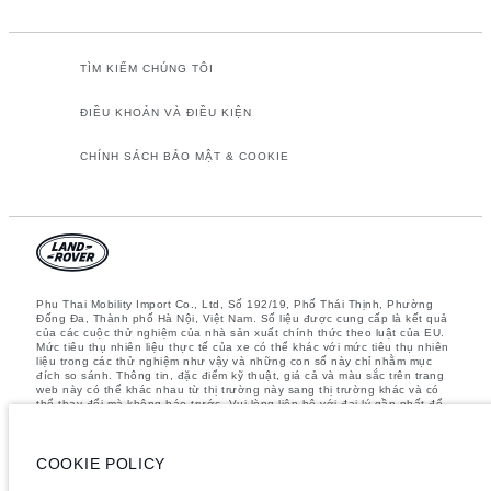
TÌM KIẾM CHÚNG TÔI
ĐIỀU KHOẢN VÀ ĐIỀU KIỆN
CHÍNH SÁCH BẢO MẬT & COOKIE
Phu Thai Mobility Import Co., Ltd, Số 192/19, Phố Thái Thịnh, Phường
Đống Đa, Thành phố Hà Nội, Việt Nam. Số liệu được cung cấp là kết quả
của các cuộc thử nghiệm của nhà sản xuất chính thức theo luật của EU.
Mức tiêu thụ nhiên liệu thực tế của xe có thể khác với mức tiêu thụ nhiên
liệu trong các thử nghiệm như vậy và những con số này chỉ nhằm mục
đích so sánh. Thông tin, đặc điểm kỹ thuật, giá cả và màu sắc trên trang
web này có thể khác nhau từ thị trường này sang thị trường khác và có
thể thay đổi mà không báo trước. Vui lòng liên hệ với đại lý gần nhất để
biết thêm chi tiết
Lưu ý quan trọng về hình ảnh và thông số kỹ thuật.
Thiếu hụt toàn cầu
về bán dẫn hiện đang ảnh hưởng đến các thông số kỹ thuật, tính năng
COOKIE POLICY
có sẵn và thời gian sản xuất của các phương tiện. Tình trạng này biến
động liên tục nên các hình ảnh được sử dụng trên trang web hiện tại có