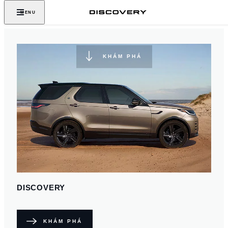
KHÔNG BAO GIỜ NGỪNG
MENU
KHÁM PHÁ
KHÁM PHÁ
DISCOVERY
KHÁM PHÁ