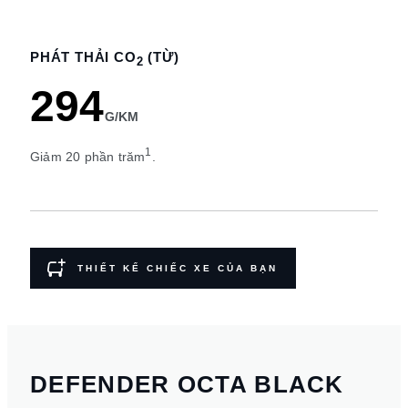
PHÁT THẢI CO
(TỪ)
2
294
G/KM
1
Giảm 20 phần trăm
.
THIẾT KẾ CHIẾC XE CỦA BẠN
DEFENDER OCTA BLACK