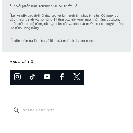
1
So với phiên bản Defender 110 V8 trước đó.
*
Lái xe off-road đòi hỏi đào tạo và kinh nghiệm chuyên sâu. Có nguy cơ
gây thương tích và hư hỏng. Không bao giờ vượt quá khả năng của bạn.
Luôn kiểm tra lộ trình, bề mặt, nền đất và lối thoát trước khi di chuyển trên
địa hình đóng băng.
**
Luôn kiểm tra lộ trình và lối thoát trước khi vượt nước.
MẠNG XÃ HỘI