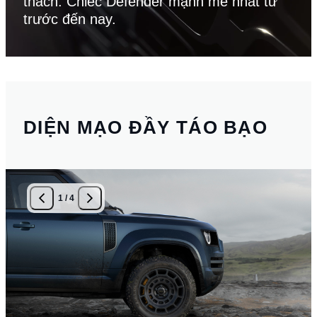
thách. Chiếc Defender mạnh mẽ nhất từ
trước đến nay.
DIỆN MẠO ĐẦY TÁO BẠO
1
/
4