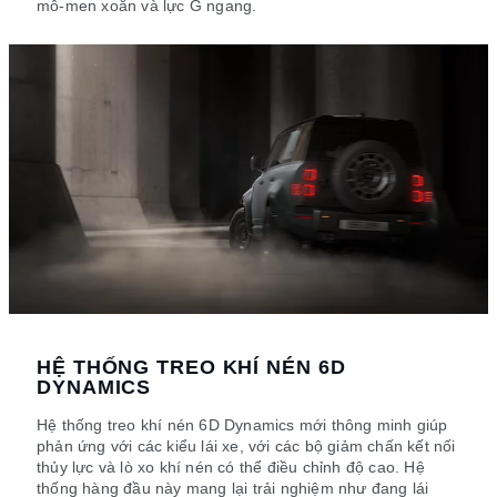
mô-men xoắn và lực G ngang.
HỆ THỐNG TREO KHÍ NÉN 6D
DYNAMICS
Hệ thống treo khí nén 6D Dynamics mới thông minh giúp
phản ứng với các kiểu lái xe, với các bộ giảm chấn kết nối
thủy lực và lò xo khí nén có thể điều chỉnh độ cao. Hệ
thống hàng đầu này mang lại trải nghiệm như đang lái