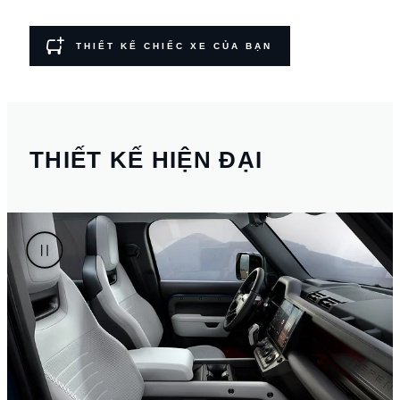
THIẾT KẾ CHIẾC XE CỦA BẠN
THIẾT KẾ HIỆN ĐẠI