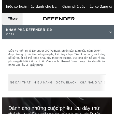
THIẾT KẾ CHIẾC XE CỦA BẠN
ìm chiếc xe hoàn hảo dành cho bạn.
Khám phá các mẫu xe đang có 
ĐẶT LỊCH LÁI THỬ
MENU
KHÁM PHÁ DEFENDER 110
OCTA
Mẫu xe hiển thị là Defender OCTA Black phiên bản toàn cầu năm 26MY,
được trang bị các tính năng và phụ kiện tùy chọn. Tính khả dụng và thông
số kỹ thuật có thể khác nhau tùy theo thị trường, vui lòng liên hệ đại lý địa
phương để biết thêm chi tiết. Các cảnh off-road được quay trên khu đất tư
nhân với đầy đủ giấy phép.
NGOẠI THẤT
HIỆU NĂNG
OCTA BLACK
KHẢ NĂNG VÀ SỰ BỀ
Dành cho những cuộc phiêu lưu đầy thử