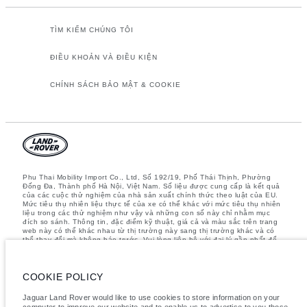
TÌM KIẾM CHÚNG TÔI
ĐIỀU KHOẢN VÀ ĐIỀU KIỆN
CHÍNH SÁCH BẢO MẬT & COOKIE
Phu Thai Mobility Import Co., Ltd, Số 192/19, Phố Thái Thịnh, Phường
Đống Đa, Thành phố Hà Nội, Việt Nam. Số liệu được cung cấp là kết quả
của các cuộc thử nghiệm của nhà sản xuất chính thức theo luật của EU.
Mức tiêu thụ nhiên liệu thực tế của xe có thể khác với mức tiêu thụ nhiên
liệu trong các thử nghiệm như vậy và những con số này chỉ nhằm mục
đích so sánh. Thông tin, đặc điểm kỹ thuật, giá cả và màu sắc trên trang
web này có thể khác nhau từ thị trường này sang thị trường khác và có
thể thay đổi mà không báo trước. Vui lòng liên hệ với đại lý gần nhất để
biết thêm chi tiết
Lưu ý quan trọng về hình ảnh và thông số kỹ thuật.
Thiếu hụt toàn cầu
về bán dẫn hiện đang ảnh hưởng đến các thông số kỹ thuật, tính năng
COOKIE POLICY
có sẵn và thời gian sản xuất của các phương tiện. Tình trạng này biến
động liên tục nên các hình ảnh được sử dụng trên trang web hiện tại có
Jaguar Land Rover would like to use cookies to store information on your
thể không hoàn toàn phản ánh các thông số kỹ thuật hiện tại cho tính