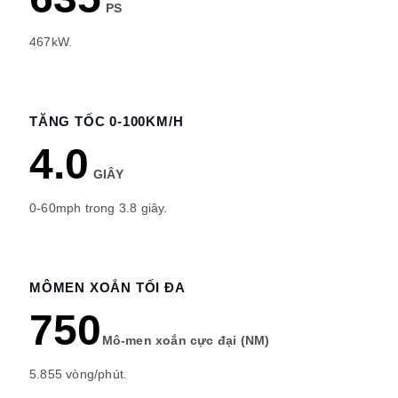
PS
467kW.
TĂNG TỐC 0-100KM/H
4.0
GIÂY
0-60mph trong 3.8 giây.
MÔMEN XOẮN TỐI ĐA
750
Mô-men xoắn cực đại (NM)
5.855 vòng/phút.