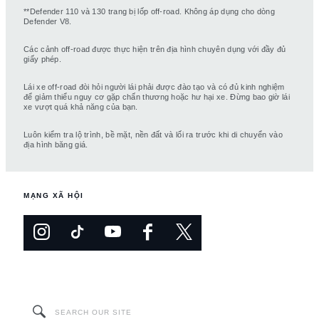
**Defender 110 và 130 trang bị lốp off-road. Không áp dụng cho dòng
Defender V8.
Các cảnh off-road được thực hiện trên địa hình chuyên dụng với đầy đủ
giấy phép.
Lái xe off-road đòi hỏi người lái phải được đào tạo và có đủ kinh nghiệm
để giảm thiểu nguy cơ gặp chấn thương hoặc hư hại xe. Đừng bao giờ lái
xe vượt quá khả năng của bạn.
Luôn kiểm tra lộ trình, bề mặt, nền đất và lối ra trước khi di chuyển vào
địa hình băng giá.
MẠNG XÃ HỘI