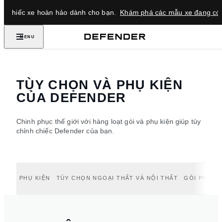
ìm chiếc xe hoàn hảo dành cho bạn.
Khám phá các mẫu xe đang có 
MENU
TÙY CHỌN VÀ PHỤ KIỆN
CỦA DEFENDER
Chinh phục thế giới với hàng loạt gói và phụ kiện giúp tùy
chỉnh chiếc Defender của bạn.
PHỤ KIỆN
TÙY CHỌN NGOẠI THẤT VÀ NỘI THẤT
GÓI PHỤ K