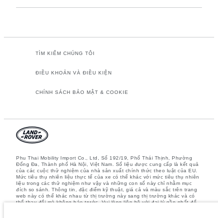
TÌM KIẾM CHÚNG TÔI
ĐIỀU KHOẢN VÀ ĐIỀU KIỆN
CHÍNH SÁCH BẢO MẬT & COOKIE
Phu Thai Mobility Import Co., Ltd, Số 192/19, Phố Thái Thịnh, Phường
Đống Đa, Thành phố Hà Nội, Việt Nam. Số liệu được cung cấp là kết quả
của các cuộc thử nghiệm của nhà sản xuất chính thức theo luật của EU.
Mức tiêu thụ nhiên liệu thực tế của xe có thể khác với mức tiêu thụ nhiên
liệu trong các thử nghiệm như vậy và những con số này chỉ nhằm mục
đích so sánh. Thông tin, đặc điểm kỹ thuật, giá cả và màu sắc trên trang
web này có thể khác nhau từ thị trường này sang thị trường khác và có
thể thay đổi mà không báo trước. Vui lòng liên hệ với đại lý gần nhất để
biết thêm chi tiết