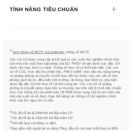
TÍNH NĂNG TIÊU CHUẨN
††
Xem thông số WLTP của Defender.
thông số WLTP.
Các con số được cung cấp là kết quả từ các cuộc thử nghiệm chính thức
của nhà sản xuất theo luật pháp của EU. PHEV với pin được sạc đầy. Chỉ
dành cho mục đích so sánh. Thống kê thực tế có thể khác biệt. Các con
số về CO2, mức tiêu thụ nhiên liệu, PHEV eAER, mức tiêu thụ năng lượng
và quãng đường di chuyển có thể thay đổi tùy thuộc vào các yếu tố như
phong cách lái xe, điều kiện môi trường, tải trọng, loại mâm xe, phụ kiện
được lắp đặt, lộ trình thực tế và tình trạng pin. Các con số về quãng
đường di chuyển được dựa trên xe thương mại trên một lộ trình tiêu chuẩn
hóa. Các thông số của phiên bản V8 P635 được cung cấp là ước tính của
nhà sản xuất và sẽ được thay thế bằng các thông số thử nghiệm chính
thức của EU ngay khi có sẵn.
‡
Tốc độ tối đa là 209km/h khi lắp mâm 22".
⬨
Tốc độ tối đa là 191km/h khi lắp mâm 20".
‡‡
Khi kết hợp với động cơ điện.
△
Bao gồm một người lái xe nặng 75kg, đầy đủ các loại chất lỏng và 90%