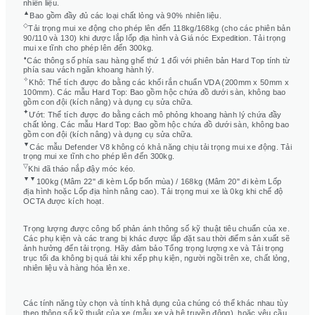
nhiên liệu.
▲
Bao gồm đầy đủ các loại chất lỏng và 90% nhiên liệu.
◇
Tải trọng mui xe động cho phép lên đến 118kg/168kg (cho các phiên bản
90/110 và 130) khi được lắp lốp địa hình và Giá nóc Expedition. Tải trọng
mui xe tĩnh cho phép lên đến 300kg.
⬧
Các thông số phía sau hàng ghế thứ 1 đối với phiên bản Hard Top tính từ
phía sau vách ngăn khoang hành lý.
✧
Khô: Thể tích được đo bằng các khối rắn chuẩn VDA (200mm x 50mm x
100mm). Các mẫu Hard Top: Bao gồm hộc chứa đồ dưới sàn, không bao
gồm con đội (kích nâng) và dụng cụ sửa chữa.
✦
Ướt: Thể tích được đo bằng cách mô phỏng khoang hành lý chứa đầy
chất lỏng. Các mẫu Hard Top: Bao gồm hộc chứa đồ dưới sàn, không bao
gồm con đội (kích nâng) và dụng cụ sửa chữa.
▼
Các mẫu Defender V8 không có khả năng chịu tải trọng mui xe động. Tải
trọng mui xe tĩnh cho phép lên đến 300kg.
▽
Khi đã tháo nắp đậy móc kéo.
▼▼
100kg (Mâm 22" đi kèm Lốp bốn mùa) / 168kg (Mâm 20" đi kèm Lốp
địa hình hoặc Lốp địa hình nâng cao). Tải trọng mui xe là 0kg khi chế độ
OCTA được kích hoạt.
Trọng lượng được công bố phản ánh thông số kỹ thuật tiêu chuẩn của xe.
Các phụ kiện và các trang bị khác được lắp đặt sau thời điểm sản xuất sẽ
ảnh hưởng đến tải trọng. Hãy đảm bảo Tổng trọng lượng xe và Tải trọng
trục tối đa không bị quá tải khi xếp phụ kiện, người ngồi trên xe, chất lỏng,
nhiên liệu và hàng hóa lên xe.
Các tính năng tùy chọn và tính khả dụng của chúng có thể khác nhau tùy
theo thông số kỹ thuật của xe (mẫu xe và hệ truyền động), hoặc yêu cầu