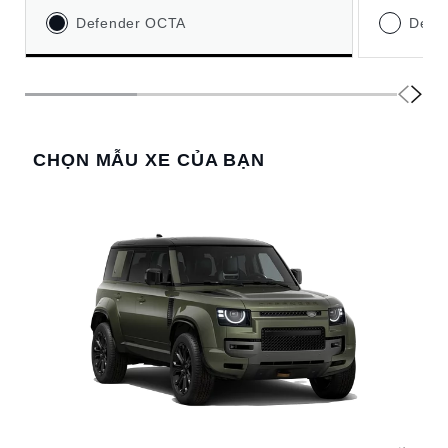
Defender OCTA
Defe
CHỌN MẪU XE CỦA BẠN