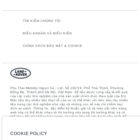
TÌM KIẾM CHÚNG TÔI
ĐIỀU KHOẢN VÀ ĐIỀU KIỆN
CHÍNH SÁCH BẢO MẬT & COOKIE
Phu Thai Mobility Import Co., Ltd, Số 192/19, Phố Thái Thịnh, Phường
Đống Đa, Thành phố Hà Nội, Việt Nam. Số liệu được cung cấp là kết quả
của các cuộc thử nghiệm của nhà sản xuất chính thức theo luật của EU.
Mức tiêu thụ nhiên liệu thực tế của xe có thể khác với mức tiêu thụ nhiên
liệu trong các thử nghiệm như vậy và những con số này chỉ nhằm mục
đích so sánh. Thông tin, đặc điểm kỹ thuật, giá cả và màu sắc trên trang
web này có thể khác nhau từ thị trường này sang thị trường khác và có
thể thay đổi mà không báo trước. Vui lòng liên hệ với đại lý gần nhất để
biết thêm chi tiết
Lưu ý quan trọng về hình ảnh và thông số kỹ thuật.
Thiếu hụt toàn cầu
COOKIE POLICY
về bán dẫn hiện đang ảnh hưởng đến các thông số kỹ thuật, tính năng
có sẵn và thời gian sản xuất của các phương tiện. Tình trạng này biến