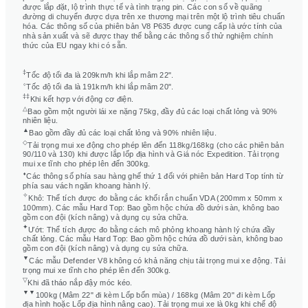
được lắp đặt, lộ trình thực tế và tình trạng pin. Các con số về quãng
đường di chuyển được dựa trên xe thương mại trên một lộ trình tiêu chuẩn
hóa. Các thông số của phiên bản V8 P635 được cung cấp là ước tính của
nhà sản xuất và sẽ được thay thế bằng các thông số thử nghiệm chính
thức của EU ngay khi có sẵn.
‡
Tốc độ tối đa là 209km/h khi lắp mâm 22".
⬨
Tốc độ tối đa là 191km/h khi lắp mâm 20".
‡‡
Khi kết hợp với động cơ điện.
△
Bao gồm một người lái xe nặng 75kg, đầy đủ các loại chất lỏng và 90%
nhiên liệu.
▲
Bao gồm đầy đủ các loại chất lỏng và 90% nhiên liệu.
◇
Tải trọng mui xe động cho phép lên đến 118kg/168kg (cho các phiên bản
90/110 và 130) khi được lắp lốp địa hình và Giá nóc Expedition. Tải trọng
mui xe tĩnh cho phép lên đến 300kg.
⬧
Các thông số phía sau hàng ghế thứ 1 đối với phiên bản Hard Top tính từ
phía sau vách ngăn khoang hành lý.
✧
Khô: Thể tích được đo bằng các khối rắn chuẩn VDA (200mm x 50mm x
100mm). Các mẫu Hard Top: Bao gồm hộc chứa đồ dưới sàn, không bao
gồm con đội (kích nâng) và dụng cụ sửa chữa.
✦
Ướt: Thể tích được đo bằng cách mô phỏng khoang hành lý chứa đầy
chất lỏng. Các mẫu Hard Top: Bao gồm hộc chứa đồ dưới sàn, không bao
gồm con đội (kích nâng) và dụng cụ sửa chữa.
▼
Các mẫu Defender V8 không có khả năng chịu tải trọng mui xe động. Tải
trọng mui xe tĩnh cho phép lên đến 300kg.
▽
Khi đã tháo nắp đậy móc kéo.
▼▼
100kg (Mâm 22" đi kèm Lốp bốn mùa) / 168kg (Mâm 20" đi kèm Lốp
địa hình hoặc Lốp địa hình nâng cao). Tải trọng mui xe là 0kg khi chế độ