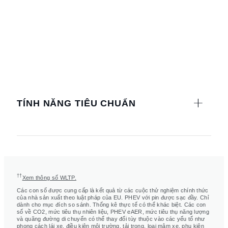
TÍNH NĂNG TIÊU CHUẨN
††
Xem thông số WLTP.
Các con số được cung cấp là kết quả từ các cuộc thử nghiệm chính thức
của nhà sản xuất theo luật pháp của EU. PHEV với pin được sạc đầy. Chỉ
dành cho mục đích so sánh. Thống kê thực tế có thể khác biệt. Các con
số về CO2, mức tiêu thụ nhiên liệu, PHEV eAER, mức tiêu thụ năng lượng
và quãng đường di chuyển có thể thay đổi tùy thuộc vào các yếu tố như
phong cách lái xe, điều kiện môi trường, tải trọng, loại mâm xe, phụ kiện