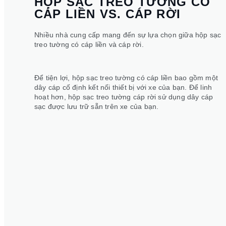
HỘP SẠC TREO TƯỜNG CÓ
CÁP LIỀN VS. CÁP RỜI
Nhiều nhà cung cấp mang đến sự lựa chọn giữa hộp sạc
treo tường có cáp liền và cáp rời.
Để tiện lợi, hộp sạc treo tường có cáp liền bao gồm một
dây cáp cố định kết nối thiết bị với xe của bạn. Để linh
hoạt hơn, hộp sạc treo tường cáp rời sử dụng dây cáp
sạc được lưu trữ sẵn trên xe của bạn.