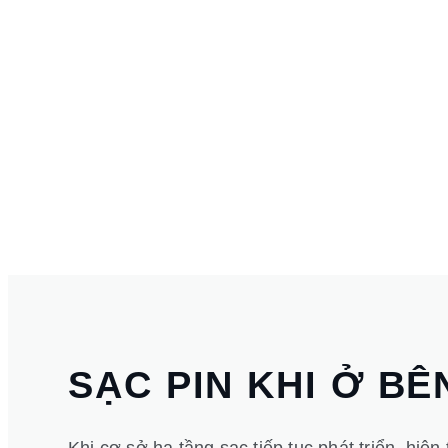
SẠC PIN KHI Ở BÊ
Khi cơ sở hạ tầng sạc tiếp tục phát triển, hiện