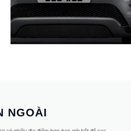
N NGOÀI
 tại có nhiều địa điểm hơn bao giờ hết để sạc