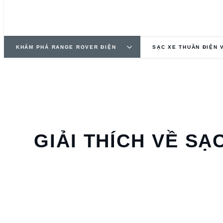
KHÁM PHÁ RANGE ROVER ĐIỆN
SẠC XE THUẦN ĐIỆN V
GIẢI THÍCH VỀ SẠ