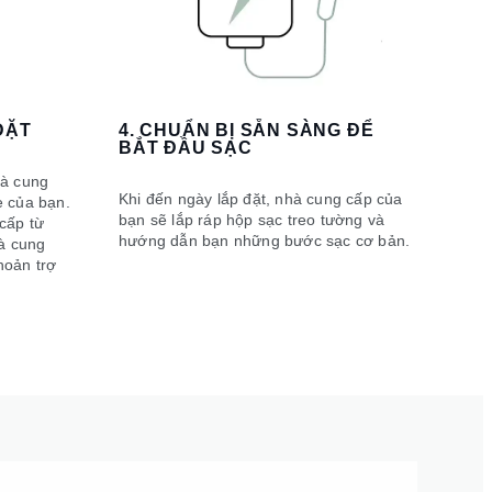
ĐẶT
4. CHUẨN BỊ SẴN SÀNG ĐỂ
BẮT ĐẦU SẠC
hà cung
Khi đến ngày lắp đặt, nhà cung cấp của
e của bạn.
bạn sẽ lắp ráp hộp sạc treo tường và
cấp từ
hướng dẫn bạn những bước sạc cơ bản.
hà cung
hoản trợ