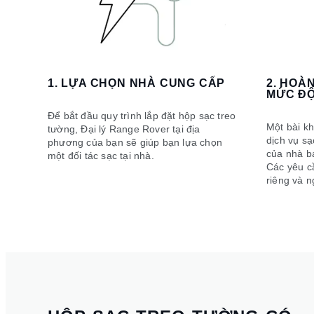
1. LỰA CHỌN NHÀ CUNG CẤP
2. HOÀ
MỨC ĐỘ
Để bắt đầu quy trình lắp đặt hộp sạc treo
Một bài k
tường, Đại lý Range Rover tại địa
dịch vụ s
phương của bạn sẽ giúp bạn lựa chọn
của nhà bạ
một đối tác sạc tại nhà.
Các yêu c
riêng và 