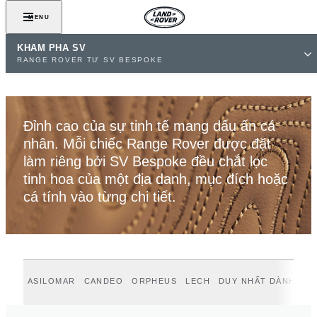
XEM BỘ SƯU TẬP
MENU
KHÁM PHÁ SV
RANGE ROVER TỪ SV BESPOKE
Đỉnh cao của sự tinh tế mang dấu ấn cá
nhân. Mỗi chiếc Range Rover được đặt
làm riêng bởi SV Bespoke đều chắt lọc
tinh hoa của một địa danh, mục đích hoặc
cá tính vào từng chi tiết.
ASILOMAR
CANDEO
ORPHEUS
LECH
DUY NHẤT DÀNH CH