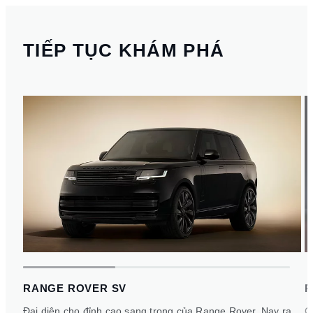
TIẾP TỤC KHÁM PHÁ
RANGE ROVER SV
R
Đại diện cho đỉnh cao sang trọng của Range Rover. Nay ra
C