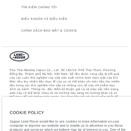
TÌM KIẾM CHÚNG TÔI
ĐIỀU KHOẢN VÀ ĐIỀU KIỆN
CHÍNH SÁCH BẢO MẬT & COOKIE
Phu Thai Mobility Import Co., Ltd, Số 192/19, Phố Thái Thịnh, Phường
Đống Đa, Thành phố Hà Nội, Việt Nam. Số liệu được cung cấp là kết quả
của các cuộc thử nghiệm của nhà sản xuất chính thức theo luật của EU.
Mức tiêu thụ nhiên liệu thực tế của xe có thể khác với mức tiêu thụ nhiên
liệu trong các thử nghiệm như vậy và những con số này chỉ nhằm mục
đích so sánh. Thông tin, đặc điểm kỹ thuật, giá cả và màu sắc trên trang
web này có thể khác nhau từ thị trường này sang thị trường khác và có
thể thay đổi mà không báo trước. Vui lòng liên hệ với đại lý gần nhất để
biết thêm chi tiết
Lưu ý quan trọng về hình ảnh và thông số kỹ thuật.
Thiếu hụt toàn cầu
COOKIE POLICY
về bán dẫn hiện đang ảnh hưởng đến các thông số kỹ thuật, tính năng
có sẵn và thời gian sản xuất của các phương tiện. Tình trạng này biến
động liên tục nên các hình ảnh được sử dụng trên trang web hiện tại có
Jaguar Land Rover would like to use cookies to store information on your
thể không hoàn toàn phản ánh các thông số kỹ thuật hiện tại cho tính
computer to improve our website and to enable us to advertise to you those
năng, tùy chọn, thiết kế và màu sắc. Vui lòng tham khảo Showroom chính
products and services which we believe may be of interest to you. One of the
hãng gần nhất của bạn để xác nhận bất kỳ các hạn chế hiện tại để có