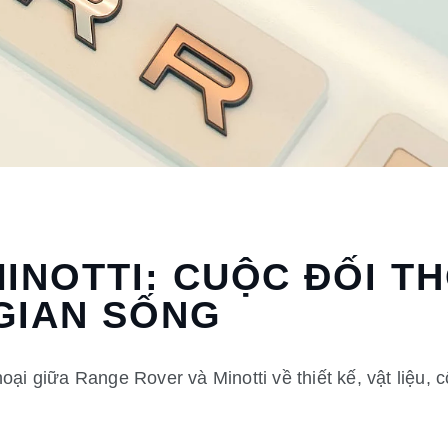
INOTTI: CUỘC ĐỐI T
GIAN SỐNG
oại giữa Range Rover và Minotti về thiết kế, vật liệu