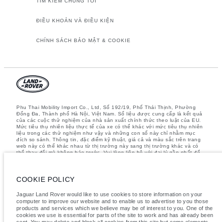
TÌM KIẾM CHÚNG TÔI
ĐIỀU KHOẢN VÀ ĐIỀU KIỆN
CHÍNH SÁCH BẢO MẬT & COOKIE
Phu Thai Mobility Import Co., Ltd, Số 192/19, Phố Thái Thịnh, Phường
Đống Đa, Thành phố Hà Nội, Việt Nam. Số liệu được cung cấp là kết quả
của các cuộc thử nghiệm của nhà sản xuất chính thức theo luật của EU.
Mức tiêu thụ nhiên liệu thực tế của xe có thể khác với mức tiêu thụ nhiên
liệu trong các thử nghiệm như vậy và những con số này chỉ nhằm mục
đích so sánh. Thông tin, đặc điểm kỹ thuật, giá cả và màu sắc trên trang
web này có thể khác nhau từ thị trường này sang thị trường khác và có
thể thay đổi mà không báo trước. Vui lòng liên hệ với đại lý gần nhất để
biết thêm chi tiết
Lưu ý quan trọng về hình ảnh và thông số kỹ thuật.
Thiếu hụt toàn cầu
về bán dẫn hiện đang ảnh hưởng đến các thông số kỹ thuật, tính năng
COOKIE POLICY
có sẵn và thời gian sản xuất của các phương tiện. Tình trạng này biến
động liên tục nên các hình ảnh được sử dụng trên trang web hiện tại có
Jaguar Land Rover would like to use cookies to store information on your
thể không hoàn toàn phản ánh các thông số kỹ thuật hiện tại cho tính
computer to improve our website and to enable us to advertise to you those
năng, tùy chọn, thiết kế và màu sắc. Vui lòng tham khảo Showroom chính
products and services which we believe may be of interest to you. One of the
hãng gần nhất của bạn để xác nhận bất kỳ các hạn chế hiện tại để có
cookies we use is essential for parts of the site to work and has already been
thông tin chính xác.