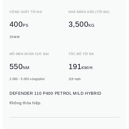
CÔNG SUẤT TỐI ĐA
KHẢ NĂNG KÉO (TỐI ĐA)
400
3,500
PS
KG
294kW
MÔ-MEN XOẮN CỰC ĐẠI
TỐC ĐỘ TỐI ĐA
550
191
NM
KM/H
2.000 - 5.000 vòng/phút
119 mph
DEFENDER 110 P400 PETROL MILD HYBRID
Không thỏa hiệp.