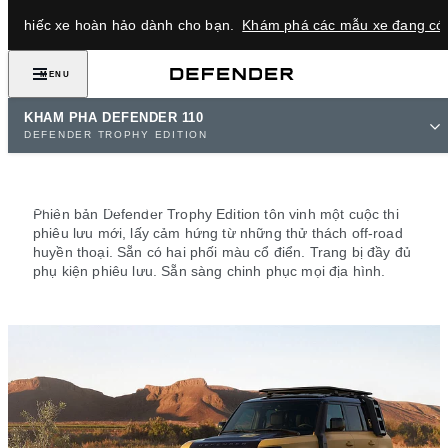
ìm chiếc xe hoàn hảo dành cho bạn.
Khám phá các mẫu xe đang có 
MENU
KHÁM PHÁ DEFENDER 110
DEFENDER TROPHY
DEFENDER TROPHY EDITION
EDITION MỚI
Kế thừa từ sự vĩ đại.
Phiên bản Defender Trophy Edition tôn vinh một cuộc thi
phiêu lưu mới, lấy cảm hứng từ những thử thách off-road
huyền thoại. Sẵn có hai phối màu cổ điển. Trang bị đầy đủ
phụ kiện phiêu lưu. Sẵn sàng chinh phục mọi địa hình.