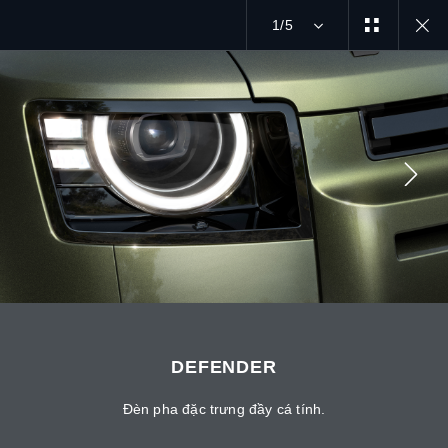
1/5
MENU
MẠNG XÃ HỘI
DEFENDER
Đèn pha đặc trưng đầy cá tính.
TÌM KIẾM CHÚNG TÔI