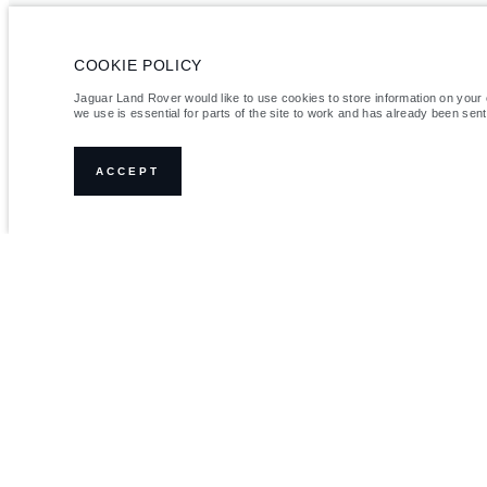
COOKIE POLICY
Jaguar Land Rover would like to use cookies to store information on your
we use is essential for parts of the site to work and has already been sen
ACCEPT
TIẾP TỤC KHÁM P