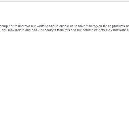
 computer to improve our website and to enable us to advertise to you those products a
t. You may delete and block all cookies from this site but some elements may not work c
HÁ