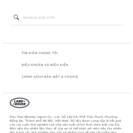
TÌM KIẾM CHÚNG TÔI
ĐIỀU KHOẢN VÀ ĐIỀU KIỆN
CHÍNH SÁCH BẢO MẬT & COOKIE
Phu Thai Mobility Import Co., Ltd, Số 192/19, Phố Thái Thịnh, Phường
Đống Đa, Thành phố Hà Nội, Việt Nam. Số liệu được cung cấp là kết quả
của các cuộc thử nghiệm của nhà sản xuất chính thức theo luật của EU.
Mức tiêu thụ nhiên liệu thực tế của xe có thể khác với mức tiêu thụ nhiên
liệu trong các thử nghiệm như vậy và những con số này chỉ nhằm mục