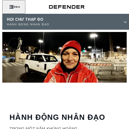
MENU
HỘI CHỮ THẬP ĐỎ
HÀNH ĐỘNG NHÂN ĐẠO
HÀNH ĐỘNG NHÂN ĐẠO
TRONG MỘT NĂM KHỦNG HOẢNG