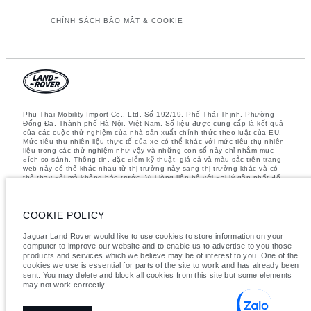
CHÍNH SÁCH BẢO MẬT & COOKIE
Phu Thai Mobility Import Co., Ltd, Số 192/19, Phố Thái Thịnh, Phường
Đống Đa, Thành phố Hà Nội, Việt Nam. Số liệu được cung cấp là kết quả
của các cuộc thử nghiệm của nhà sản xuất chính thức theo luật của EU.
Mức tiêu thụ nhiên liệu thực tế của xe có thể khác với mức tiêu thụ nhiên
liệu trong các thử nghiệm như vậy và những con số này chỉ nhằm mục
đích so sánh. Thông tin, đặc điểm kỹ thuật, giá cả và màu sắc trên trang
web này có thể khác nhau từ thị trường này sang thị trường khác và có
thể thay đổi mà không báo trước. Vui lòng liên hệ với đại lý gần nhất để
biết thêm chi tiết
Lưu ý quan trọng về hình ảnh và thông số kỹ thuật.
Thiếu hụt toàn cầu
về bán dẫn hiện đang ảnh hưởng đến các thông số kỹ thuật, tính năng
COOKIE POLICY
có sẵn và thời gian sản xuất của các phương tiện. Tình trạng này biến
động liên tục nên các hình ảnh được sử dụng trên trang web hiện tại có
Jaguar Land Rover would like to use cookies to store information on your
thể không hoàn toàn phản ánh các thông số kỹ thuật hiện tại cho tính
computer to improve our website and to enable us to advertise to you those
năng, tùy chọn, thiết kế và màu sắc. Vui lòng tham khảo Showroom chính
products and services which we believe may be of interest to you. One of the
hãng gần nhất của bạn để xác nhận bất kỳ các hạn chế hiện tại để có
cookies we use is essential for parts of the site to work and has already been
thông tin chính xác.
sent. You may delete and block all cookies from this site but some elements
may not work correctly.
Các mức trọng lượng được công bố dựa trên cấu hình tiêu chuẩn của xe.
Nếu bạn lắp thêm phụ kiện hoặc các trang bị khác sau khi xe xuất xưởng,
tải trọng của xe có thể thay đổi. Vì vậy, khi xếp đồ, hãy đảm bảo tổng