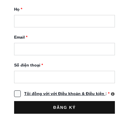
Họ
*
Email
*
Số điện thoại
*
Tôi đồng với với Điều khoản & Điều kiện
:
*