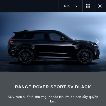
1/10
MENU
MẠNG XÃ HỘI
RANGE ROVER SPORT SV BLACK
SUV hiệu suất tối thượng. Khoác lên lớp áo đen đầy quyền
lực.
TÌM KIẾM CHÚNG TÔI