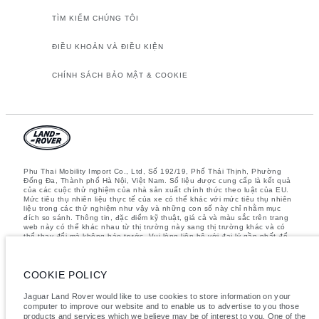
TÌM KIẾM CHÚNG TÔI
ĐIỀU KHOẢN VÀ ĐIỀU KIỆN
CHÍNH SÁCH BẢO MẬT & COOKIE
Phu Thai Mobility Import Co., Ltd, Số 192/19, Phố Thái Thịnh, Phường
Đống Đa, Thành phố Hà Nội, Việt Nam. Số liệu được cung cấp là kết quả
của các cuộc thử nghiệm của nhà sản xuất chính thức theo luật của EU.
Mức tiêu thụ nhiên liệu thực tế của xe có thể khác với mức tiêu thụ nhiên
liệu trong các thử nghiệm như vậy và những con số này chỉ nhằm mục
đích so sánh. Thông tin, đặc điểm kỹ thuật, giá cả và màu sắc trên trang
web này có thể khác nhau từ thị trường này sang thị trường khác và có
thể thay đổi mà không báo trước. Vui lòng liên hệ với đại lý gần nhất để
biết thêm chi tiết
Lưu ý quan trọng về hình ảnh và thông số kỹ thuật.
Thiếu hụt toàn cầu
về bán dẫn hiện đang ảnh hưởng đến các thông số kỹ thuật, tính năng
COOKIE POLICY
có sẵn và thời gian sản xuất của các phương tiện. Tình trạng này biến
động liên tục nên các hình ảnh được sử dụng trên trang web hiện tại có
Jaguar Land Rover would like to use cookies to store information on your
thể không hoàn toàn phản ánh các thông số kỹ thuật hiện tại cho tính
computer to improve our website and to enable us to advertise to you those
năng, tùy chọn, thiết kế và màu sắc. Vui lòng tham khảo Showroom chính
products and services which we believe may be of interest to you. One of the