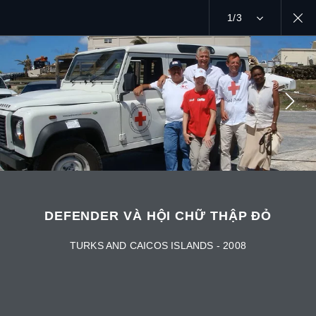
1/3
MENU
MỤC ĐÍCH
HỘI CHỮ THẬP ĐỎ
MẠNG XÃ HỘI
DEFENDER VÀ HỘI CHỮ THẬP ĐỎ
TURKS AND CAICOS ISLANDS - 2008