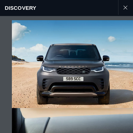
DISCOVERY
MENU
MẠNG XÃ HỘI
TÌM KIẾM CHÚNG TÔI
ĐIỀU KHOẢN VÀ ĐIỀU KIỆN